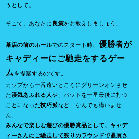
うとして。
そこで、あなたに
をお教えしましょう。
良策
優勝者が
でのスタート時、
茶店の前のホール
キャディーにご馳走をするゲー
ム
を提案するのです。
カップから一番遠いところにグリーンオンさせ
た
や、パットを一番最後に打つ
漢気あふれる人
ことになった
など、なんでも構いませ
技巧派
ん。
みんなで楽しむ遊びの優勝賞品として、キャデ
ィーさんにご馳走して残りのラウンドで贔屓さ