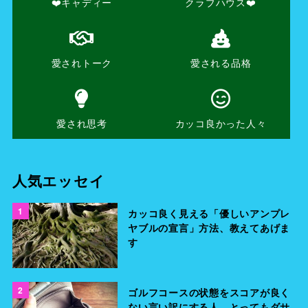
❤️キャディー
クラブハウス❤️
愛されトーク
愛される品格
愛され思考
カッコ良かった人々
人気エッセイ
1
カッコ良く見える「優しいアンプレ
ヤブルの宣言」方法、教えてあげま
す
2
ゴルフコースの状態をスコアが良く
ない言い訳にする人、とってもダサ