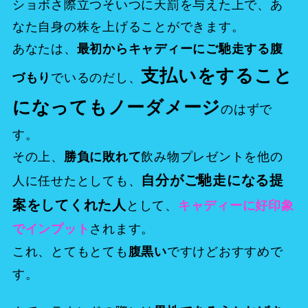
ショボさ際立つそいつに天罰を与えた上で、あ
なた自身の株を上げることができます。
あなたは、
最初からキャディーにご馳走する腹
支払いをすること
でいるのだし、
づもり
になってもノーダメージ
のはずで
す。
その上、
飲み物プレゼントを他の
勝負に敗れて
自分がご馳走になる提
人に任せたとしても、
案をしてくれた人
として、
キャディーに好印象
されます。
でインプット
これ、とてもとても
ですけどおすすめで
腹黒い
す。