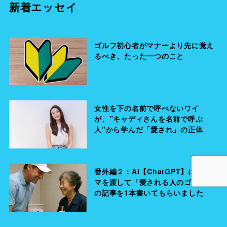
新着エッセイ
ゴルフ初心者がマナーより先に覚え
るべき、たった一つのこと
女性を下の名前で呼べないワイ
が、”キャディさんを名前で呼ぶ
人”から学んだ「愛され」の正体
番外編２：AI【ChatGPT】にテー
マを渡して「愛される人のゴルフ」
の記事を1本書いてもらいました