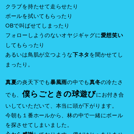
クラブを持たせて走らせたり
ボールを拭いてもらったり
OBで叫ばせてしまったり
フォローしようのないオヤジギャグに
愛想笑い
してもらったり
あるいは鳥肌が立つような
を聞かせてし
下ネタ
まったり。
の炎天下でも
の中でも
の冷たさ
真夏
暴風雨
真冬
僕らごときの球遊び
でも、
にお付き合
いしていただいて、本当に頭が下がります。
今朝も１番ホールから、林の中で一緒にボール
を探させてしまいました。