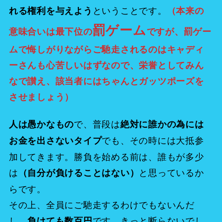
ということです。
れる権利を与えよう
（本来の
罰ゲーム
意味合いは最下位の
ですが、罰ゲー
ムで悔しがりながらご馳走されるのはキャディ
ーさんも心苦しいはずなので、栄誉としてみん
なで讃え、該当者にはちゃんとガッツポーズを
させましょう）
で、普段は
人は愚かなもの
絶対に誰かの為には
でも、その時には大抵参
お金を出さないタイプ
加してきます。勝負を始める前は、誰もが多少
は
と思っているか
（自分が負けることはない）
らです。
その上、全員にご馳走するわけでもないんだ
し。
です。きっと断らないでし
負けても数百円