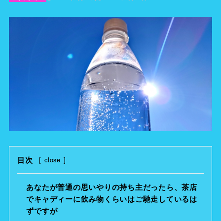
目次
[
close
]
あなたが普通の思いやりの持ち主だったら、茶店
でキャディーに飲み物くらいはご馳走しているは
ずですが