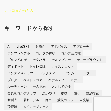
カッコ良かった人々
キーワードから探す
AI
chatGPT
お節介
アドバイス
アプローチ
アンプレヤブル
ゴルフの神様
ゴルフ会員権
ゴルフ初心者
セクハラ
セルフプレー
ティーグラウンド
ディボット
トイレ掃除
ナイスショット
ハンディキャップ
バックティー
バンカー
パター
ブログ
ベストスコア
ペナルティ
マナー
ルーティーン
一人予約
人としての器
会員制ゴルフクラブ
思いやり
挨拶
握り
救済措置
新製品
最新モデル
目土
競技ゴルフ
自慢話
飛距離
６インチプレース