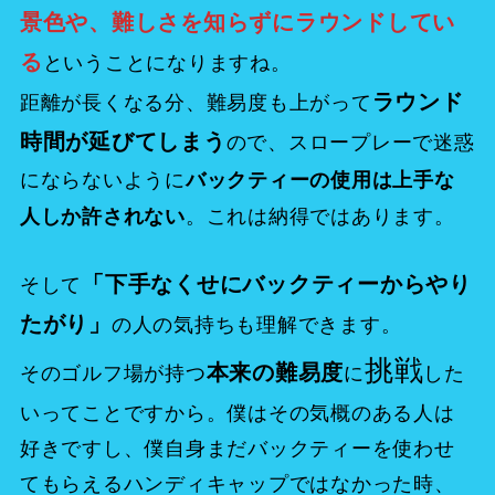
景色や、難しさを知らずにラウンドしてい
る
ということになりますね。
ラウンド
距離が長くなる分、難易度も上がって
時間が延びてしまう
ので、スロープレーで迷惑
にならないように
バックティーの使用は上手な
。これは納得ではあります。
人しか許されない
「下手なくせにバックティーからやり
そして
たがり」
の人の気持ちも理解できます。
挑戦
本来の難易度
そのゴルフ場が持つ
に
した
いってことですから。僕はその気概のある人は
好きですし、僕自身まだバックティーを使わせ
てもらえるハンディキャップではなかった時、