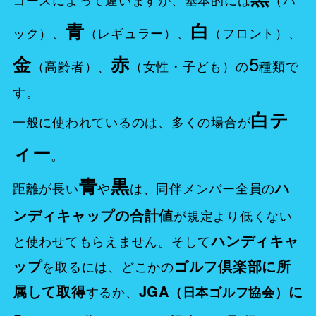
青
白
ック）、
（レギュラー）、
（フロント）、
5
金
赤
（高齢者）、
（女性・子ども）の
種類で
す。
白テ
一般に使われているのは、多くの場合が
ィー
。
青
黒
ハ
距離が長い
や
は、同伴メンバー全員の
ンディキャップの合計値
が規定より低くない
ハンディキャ
と使わせてもらえません。そして
ップ
ゴルフ倶楽部に所
を取るには、どこかの
属して取得
JGA
に
するか、
（日本ゴルフ協会）