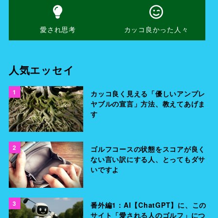
愛され思考
カッコ良かった人々
人気エッセイ
1
カッコ良く見える「優しいアンプレ
ヤブルの宣言」方法、教えてあげま
す
2
ゴルフコースの状態をスコアが良く
ない言い訳にする人、とってもダサ
いですよ
3
番外編1：AI【ChatGPT】に、この
サイト「愛される人のゴルフ」につ