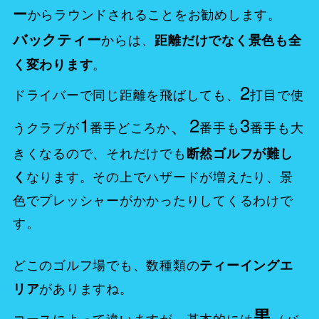
ー
からラウンドされることをお勧めします。
バックティー
からは、
距離だけでなく景色も全
。
く変わります
2
ドライバーで同じ距離を飛ばしても、
打目で使
1
、2
3
うクラブが
番手どころか
番手も
番手も大
きくなるので、それだけでも
断然ゴルフが難し
なります。その上でハザードが増えたり、景
く
色でプレッシャーがかかったりしてくるわけで
す。
どこのゴルフ場でも、数種類の
ティーイングエ
がありますね。
リア
黒
コースによって違いますが、基本的には
（バ