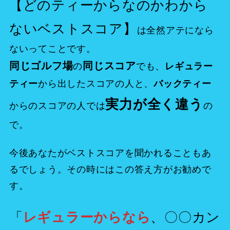
【どのティーからなのかわから
ないベストスコア】
は全然アテになら
ないってことです。
同じゴルフ場
同じスコア
の
でも、
レギュラー
から出したスコアの人と、
ティー
バックティー
実力が全く違う
からのスコアの人では
の
で。
今後あなたがベストスコアを聞かれることもあ
るでしょう。その時
に
はこの答え方がお勧めで
す。
「
、〇〇カン
レギュラーからなら