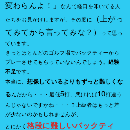
変わらんよ！」
なんて軽口を叩いてる人
（上がっ
たちをお見かけしますが、その度に
てみてから言ってみな？）
って思っ
ています。
きっとほとんどのゴルフ場でバックティーから
プレーさせてもらっていないんでしょう。
経験
です。
不足
想像しているよりもずっと難しくな
本当に、
5
10
る
んだから・・・最低
打、悪ければ
打違う
んじゃないですかね・・・？上級者はもっと差
が少ないのかもしれませんが、
格段に難しいバックティ
とにかく